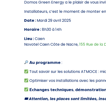
Domos Green Energy a le plaisir de vous in
Installateurs, c’est le moment de monter 
Date :
Mardi 29 avril 2025
Horaire :
8h30 à 14h
Lieu :
Caen
Novotel Caen Côte de Nacre,
155 Rue de la 
𝗔𝘂 𝗽𝗿𝗼𝗴𝗿𝗮𝗺𝗺𝗲 :
Tout savoir sur les solutions ATMOCE : m
Optimiser vos installations avec les pan
𝗘́𝗰𝗵𝗮𝗻𝗴𝗲𝘀 𝘁𝗲𝗰𝗵𝗻𝗶𝗾𝘂𝗲𝘀, 𝗱𝗲́𝗺𝗼𝗻𝘀𝘁𝗿𝗮𝘁𝗶𝗼
🎟 Attention, les places sont limitées, ins