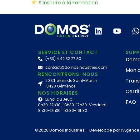
S’inscrire à la Formation
SERVICE ET CONTACT
SUP
(+33) 4 42 32 77 80
Dema
contact@domosindustries.com
Mon 
RENCONTRONS-NOUS
Trans
20 Chemin de Saint-Martin
13420 Géménos
Certif
NOS HORAIRES
Lundi au Jeudi :
FAQ
8h30-12h30 ; 13h30-17h30 Vendredi :
8h30-12h30 ; 13h30-16h30
©2026 Domos Industries – Développé par
l’Agence 