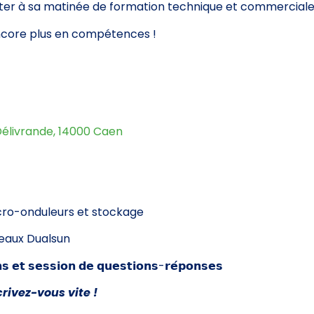
viter à sa matinée de formation technique et commercial
encore plus en compétences !
Délivrande, 14000 Caen
icro-onduleurs et stockage
neaux Dualsun
𝘀 𝗲𝘁 𝘀𝗲𝘀𝘀𝗶𝗼𝗻 𝗱𝗲 𝗾𝘂𝗲𝘀𝘁𝗶𝗼𝗻𝘀-𝗿𝗲́𝗽𝗼𝗻𝘀𝗲𝘀
crivez-vous vite !