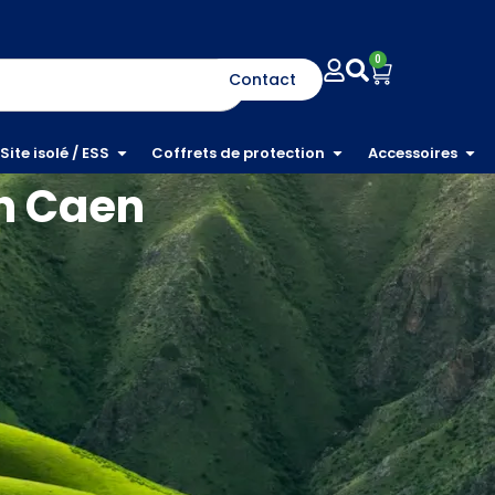
0
Contact
Site isolé / ESS
Coffrets de protection
Accessoires
n Caen