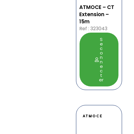
ATMOCE – CT
Extension –
15m
Ref : 323043
S
e
c
o
n
n
e
c
t
er