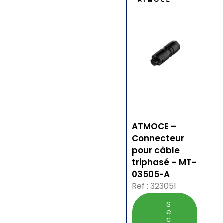
ATMOCE –
Connecteur
pour câble
triphasé – MT-
03505-A
Ref : 323051
S
e
c