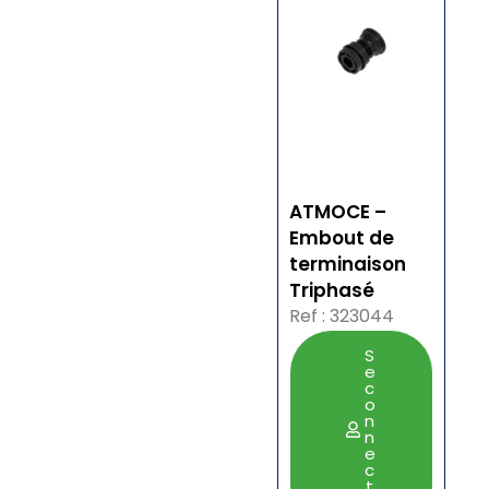
ATMOCE –
Embout de
terminaison
Triphasé
Ref : 323044
S
e
c
o
n
n
e
c
t