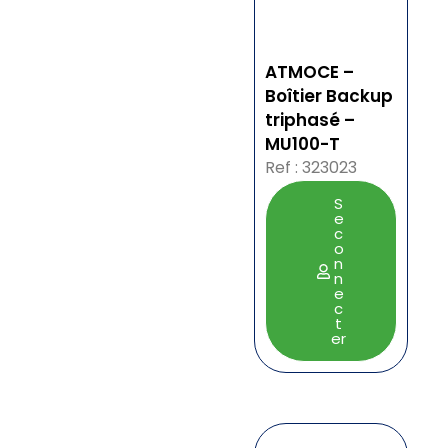
ATMOCE –
Boîtier Backup
triphasé –
MU100-T
Ref : 323023
S
e
c
o
n
n
e
c
t
er