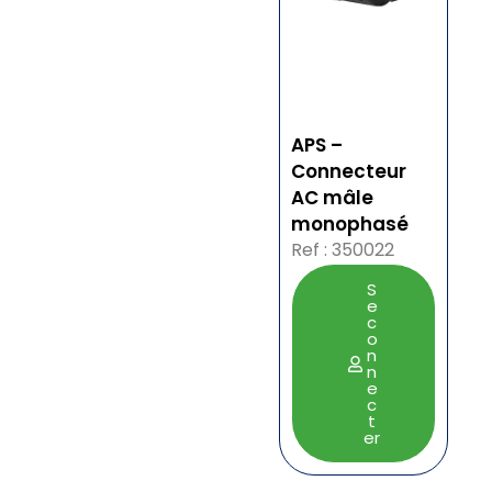
APS –
Connecteur
AC mâle
monophasé
Ref : 350022
S
e
c
o
n
n
e
c
t
er