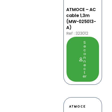
ATMOCE – AC
cable 1,3m
(MW-025013-
A)
Ref : 323012
S
e
c
o
n
n
e
c
t
er