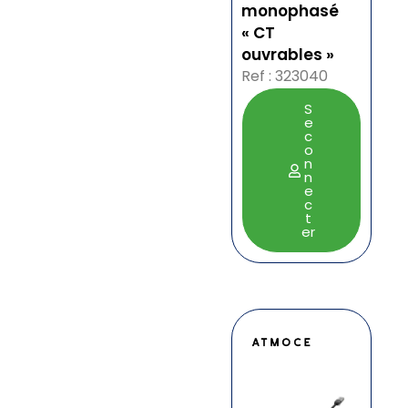
monophasé
« CT
ouvrables »
Ref : 323040
S
e
c
o
n
n
e
c
t
er