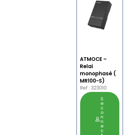
ATMOCE –
Relai
monophasé (
MR100-S)
Ref : 323010
S
e
c
o
n
n
e
c
t