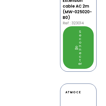
Extension
cable AC 2m
(MW-025020-
B0)
Ref : 323014
S
e
c
o
n
n
e
c
t
er