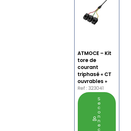
ATMOCE – Kit
tore de
courant
triphasé « CT
ouvrables »
Ref : 323041
S
e
c
o
n
n
e
c