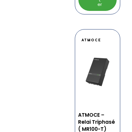
er
ATMOCE –
Relai Triphasé
( MR100-T)