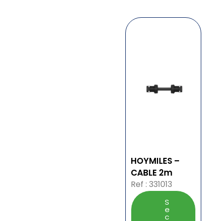
HOYMILES –
CABLE 2m
Ref : 331013
S
e
c