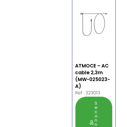
ATMOCE – AC
cable 2,3m
(MW-025023-
A)
Ref : 323013
S
e
c
o
n
n