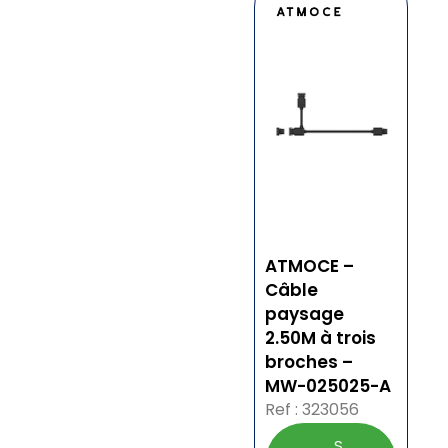
ATMOCE –
Câble
paysage
2.50M à trois
broches –
MW-025025-A
Ref : 323056
S