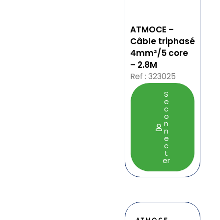
ATMOCE –
Câble triphasé
4mm²/5 core
– 2.8M
Ref : 323025
S
e
c
o
n
n
e
c
t
er