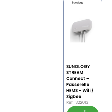
SUNOLOGY
STREAM
Connect –
Passerelle
HEMS – Wifi /
Zigbee
Ref : 322013
S