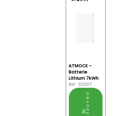
ATMOCE –
Batterie
Lithium 7kWh
Ref : 323017
S
e
c
o
n
n