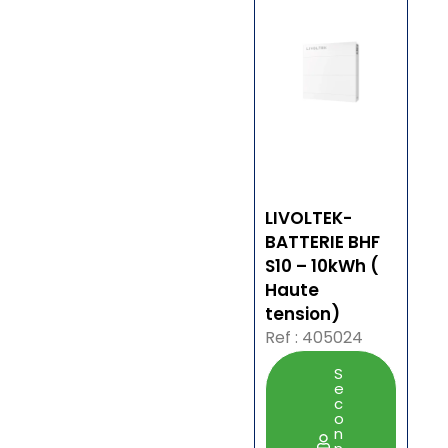
LIVOLTEK-
BATTERIE BHF
S10 – 10kWh (
Haute
tension)
Ref : 405024
S
e
c
o
n