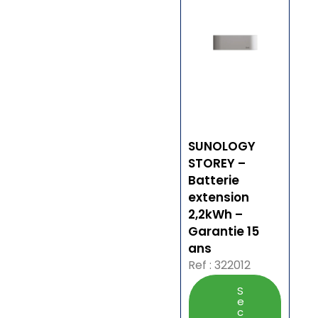
SUNOLOGY
STOREY –
Batterie
extension
2,2kWh –
Garantie 15
ans
Ref : 322012
S
e
c