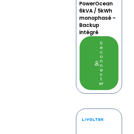
PowerOcean
6kVA / 5kWh
monophasé –
Backup
intégré
S
e
c
o
n
n
e
c
t
er