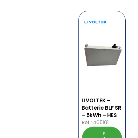
LIVOLTEK –
Batterie BLF SR
– 5kWh – HES
Ref : 405101
S