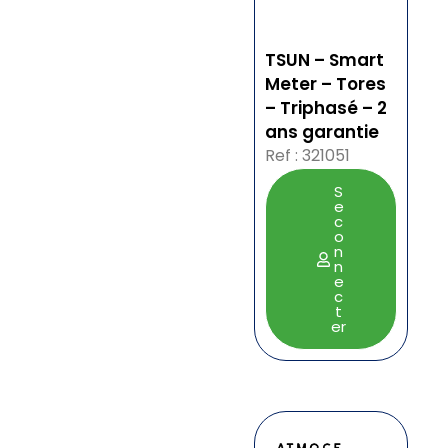
TSUN – Smart
Meter – Tores
– Triphasé – 2
ans garantie
Ref : 321051
S
e
c
o
n
n
e
c
t
er