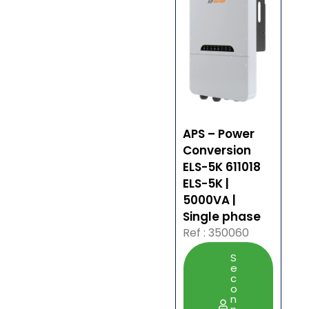
APS – Power
Conversion
ELS-5K 611018
ELS-5K |
5000VA |
Single phase
Ref : 350060
S
e
c
o
n