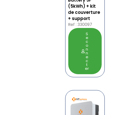
Battery 5P
(5kWh) + kit
de couverture
+ support
Ref : 330097
S
e
c
o
n
n
e
c
t
er