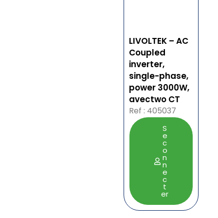
LIVOLTEK – AC
Coupled
inverter,
single-phase,
power 3000W,
avectwo CT
Ref : 405037
S
e
c
o
n
n
e
c
t
er