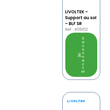
LIVOLTEK –
Support au sol
– BLF SR
Ref : 405102
S
e
c
o
n
n
e
c
t
er