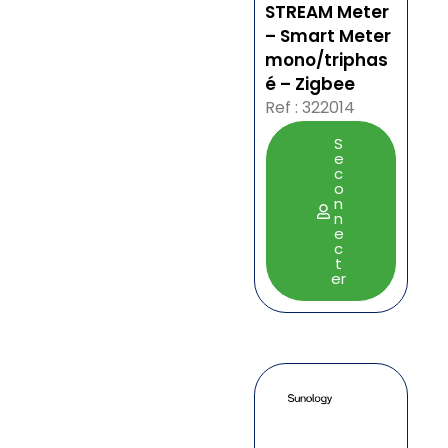
STREAM Meter
– Smart Meter
mono/triphas
é – Zigbee
Ref : 322014
S
e
c
o
n
n
e
c
t
er