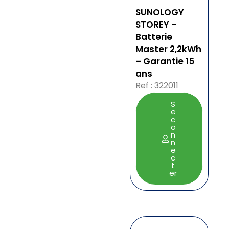
SUNOLOGY
STOREY –
Batterie
Master 2,2kWh
– Garantie 15
ans
Ref : 322011
S
e
c
o
n
n
e
c
t
er