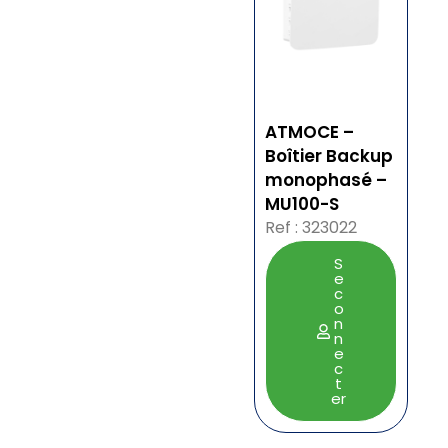
ATMOCE –
Boîtier Backup
monophasé –
MU100-S
Ref : 323022
S
e
c
o
n
n
e
c
t
er