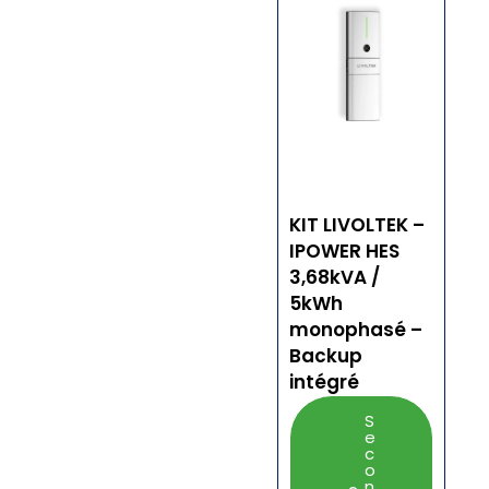
KIT LIVOLTEK –
IPOWER HES
3,68kVA /
5kWh
monophasé –
Backup
intégré
S
e
c
o
n