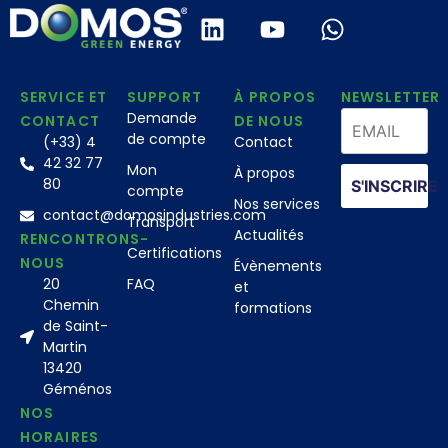
SERVICE ET
SUPPORT
À PROPOS
NEWSLETTER
Demande
CONTACT
DE NOUS
de compte
(+33) 4
Contact
42 32 77
Mon
À propos
80
S'INSCRIRE
compte
Nos services
contact@domosindustries.com
Transport
Actualités
RENCONTRONS-
Certifications
NOUS
Évènements
20
FAQ
et
Chemin
formations
de Saint-
Martin
13420
Géménos
NOS
HORAIRES