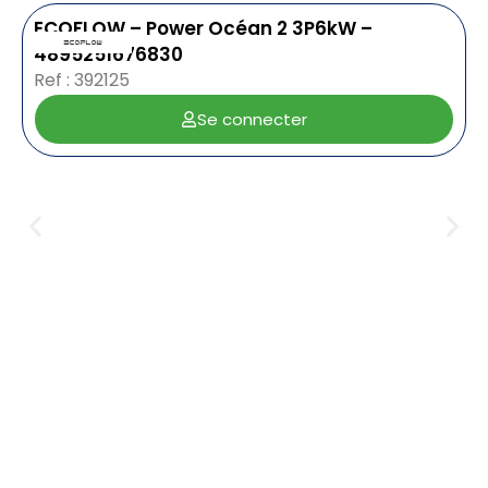
ECOFLOW – Power Océan 2 3P6kW –
4895251676830
Ref : 392125
Se connecter