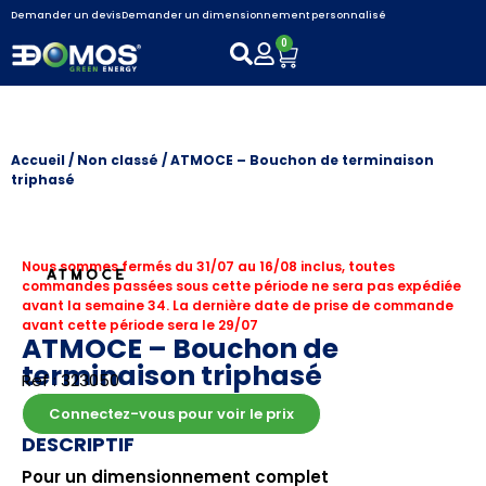
Demander un devis
Demander un dimensionnement personnalisé
0
Accueil
/
Non classé
/ ATMOCE – Bouchon de terminaison
triphasé
Nous sommes fermés du 31/07 au 16/08 inclus, toutes
commandes passées sous cette période ne sera pas expédiée
avant la semaine 34. La dernière date de prise de commande
avant cette période sera le 29/07
ATMOCE – Bouchon de
terminaison triphasé
Ref : 323050
Connectez-vous pour voir le prix
DESCRIPTIF
Pour un dimensionnement complet