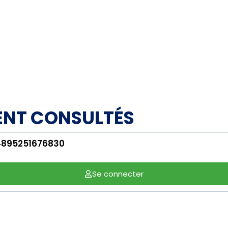
ENT CONSULTÉS
4895251676830
Se connecter