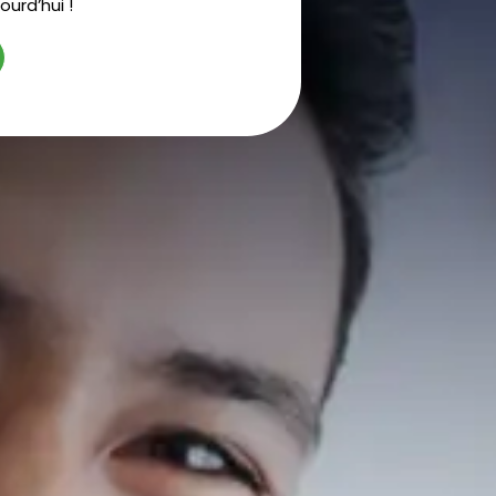
urd’hui !