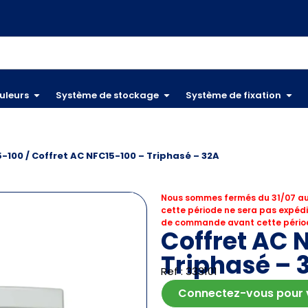
uleurs
Système de stockage
Système de fixation
5-100
/ Coffret AC NFC15-100 – Triphasé – 32A
Nous sommes fermés du 31/07 au
cette période ne sera pas expédi
de commande avant cette périod
Coffret AC 
Triphasé – 
Ref : 333101
Connectez-vous pour vo