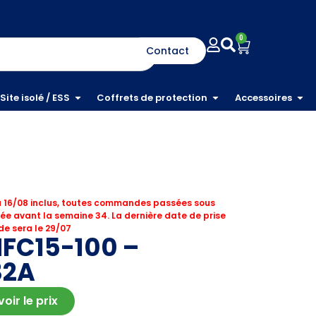
0
Contact
Site isolé / ESS
Coffrets de protection
Accessoires
 16/08 inclus, toutes commandes passées sous
ée avant la semaine 34. La dernière date de prise
e sera le 29/07
NFC15-100 –
32A
ir le prix