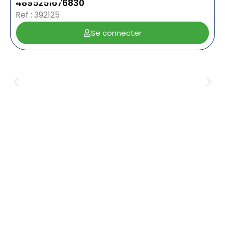
4895251676830
Ref : 392125
Se connecter