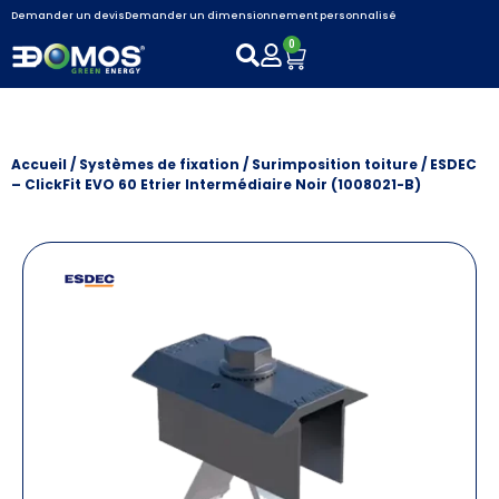
Demander un devis
Demander un dimensionnement personnalisé
0
Accueil
/
Systèmes de fixation
/
Surimposition toiture
/ ESDEC
– ClickFit EVO 60 Etrier Intermédiaire Noir (1008021-B)