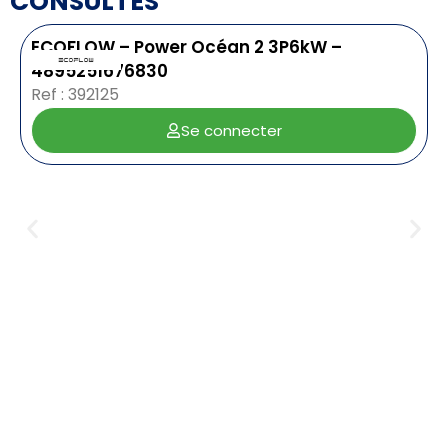
CONSULTÉS
ECOFLOW – Power Océan 2 3P6kW –
4895251676830
Ref : 392125
Se connecter