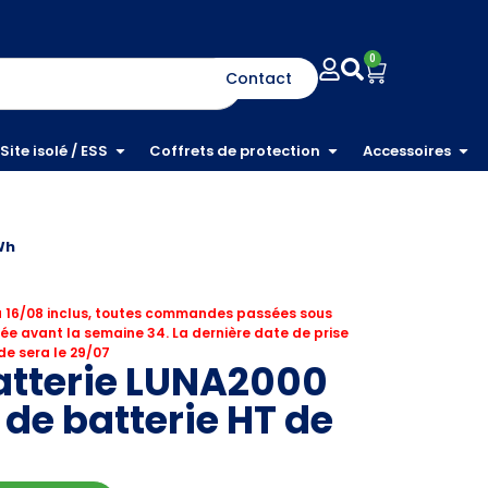
0
Contact
Site isolé / ESS
Coffrets de protection
Accessoires
Wh
 16/08 inclus, toutes commandes passées sous
ée avant la semaine 34. La dernière date de prise
e sera le 29/07
atterie LUNA2000
 de batterie HT de