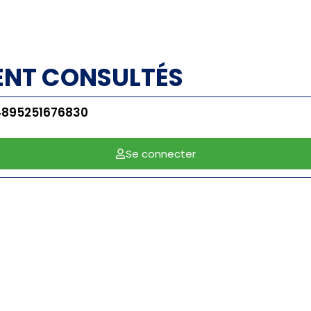
ENT CONSULTÉS
4895251676830
Se connecter