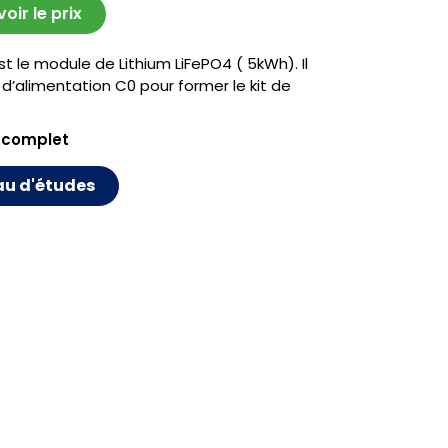
ir le prix
t le module de Lithium LiFePO4 ( 5kWh). Il
d’alimentation C0 pour former le kit de
 complet
au d'études