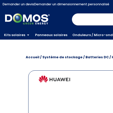
Demander un devis
Demander un dimensionnement personnalisé
Kits solaires
Panneaux solaires
Onduleurs / Micro-ond
Accueil
/
Système de stockage
/
Batteries DC
/ 