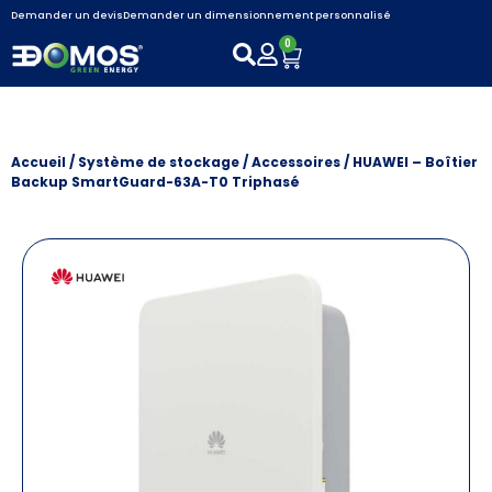
Demander un devis
Demander un dimensionnement personnalisé
0
Accueil
/
Système de stockage
/
Accessoires
/ HUAWEI – Boîtier
Backup SmartGuard-63A-T0 Triphasé