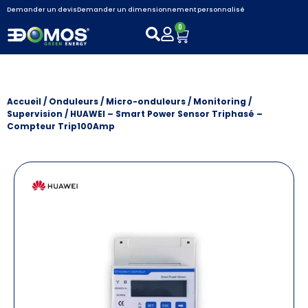
Demander un devis
Demander un dimensionnement personnalisé
0
Accueil
/
Onduleurs / Micro-onduleurs
/
Monitoring /
Supervision
/ HUAWEI – Smart Power Sensor Triphasé –
Compteur Trip100Amp