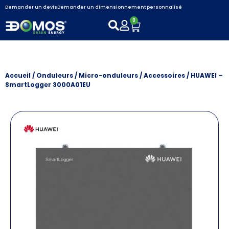
Demander un devis
Demander un dimensionnement personnalisé
0
Accueil
/
Onduleurs / Micro-onduleurs
/
Accessoires
/ HUAWEI –
SmartLogger 3000A01EU