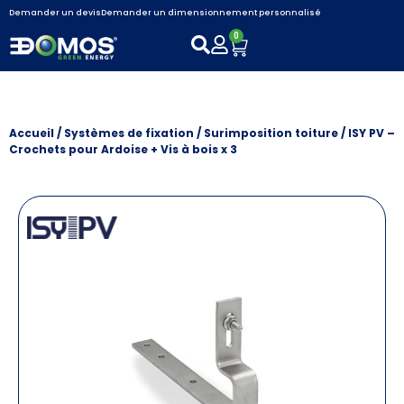
Demander un devis
Demander un dimensionnement personnalisé
0
Accueil
/
Systèmes de fixation
/
Surimposition toiture
/ ISY PV –
Crochets pour Ardoise + Vis à bois x 3