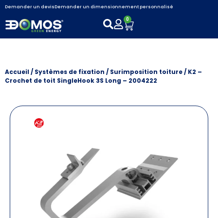
Demander un devis
Demander un dimensionnement personnalisé
0
Accueil
/
Systèmes de fixation
/
Surimposition toiture
/ K2 –
Crochet de toit SingleHook 3S Long – 2004222