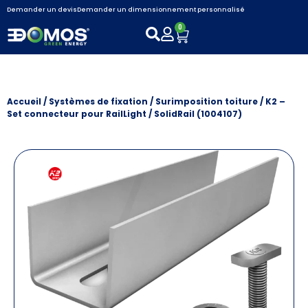
Demander un devis
Demander un dimensionnement personnalisé
0
Accueil
/
Systèmes de fixation
/
Surimposition toiture
/ K2 –
Set connecteur pour RailLight / SolidRail (1004107)