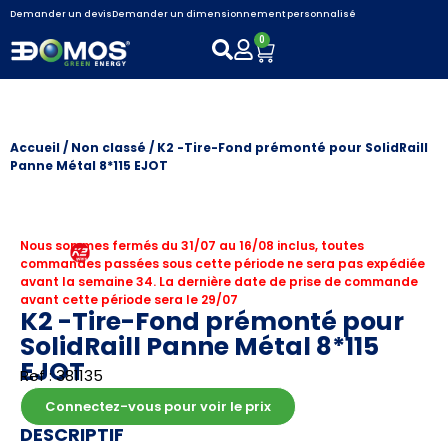
Demander un devis
Demander un dimensionnement personnalisé
0
Accueil
/
Non classé
/ K2 -Tire-Fond prémonté pour SolidRaill
Panne Métal 8*115 EJOT
Nous sommes fermés du 31/07 au 16/08 inclus, toutes
commandes passées sous cette période ne sera pas expédiée
avant la semaine 34. La dernière date de prise de commande
avant cette période sera le 29/07
K2 -Tire-Fond prémonté pour
SolidRaill Panne Métal 8*115
EJOT
Ref : 381135
Connectez-vous pour voir le prix
DESCRIPTIF