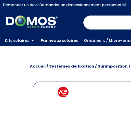
Demander un devis
Demander un dimensionnement personnalisé
Kits solaires
Panneaux solaires
Onduleurs / Micro-ond
Accueil
/
Systèmes de fixation
/
Surimposition t