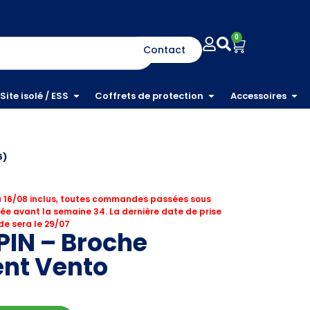
0
Contact
Site isolé / ESS
Coffrets de protection
Accessoires
6)
 16/08 inclus, toutes commandes passées sous
ée avant la semaine 34. La dernière date de prise
e sera le 29/07
PIN – Broche
nt Vento