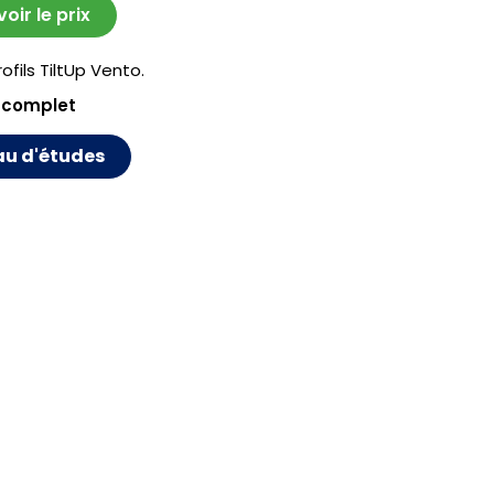
ir le prix
fils TiltUp Vento.
 complet
au d'études