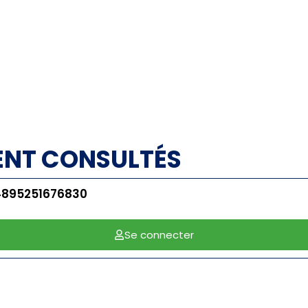
ENT CONSULTÉS
4895251676830
Se connecter