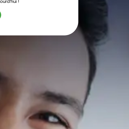
urd’hui !