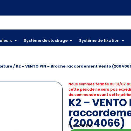
uleurs
Système de stockage
Système de fixation
oiture
/ K2 – VENTO PIN – Broche raccordement Vento (200406
Nous sommes fermés du 31/07 au
cette période ne sera pas expédi
de commande avant cette périod
K2 – VENTO 
raccordeme
(2004066)
Ref : 381156