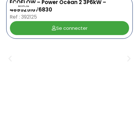
ECOFLOW – Power Océan 2 3P6kW –
4895251676830
Ref : 392125
Se connecter