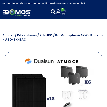
Demander un devis
Demander un dimensionnement personnalisé
0
Accueil
/
Kits solaires
/
Kits JPO
/ Kit Monophasé 6kWc Backup
– ATD-6K-BAC