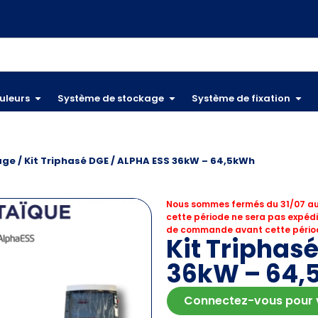
uleurs
Système de stockage
Système de fixation
age
/ Kit Triphasé DGE / ALPHA ESS 36kW – 64,5kWh
Nous sommes fermés du 31/07 au
cette période ne sera pas expédi
de commande avant cette périod
Kit Triphas
36kW – 64
Connectez-vous pour vo