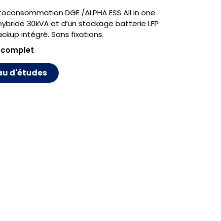
toconsommation DGE /ALPHA ESS All in one
ybride 30kVA et d’un stockage batterie LFP
ckup intégré. Sans fixations.
 complet
au d'études