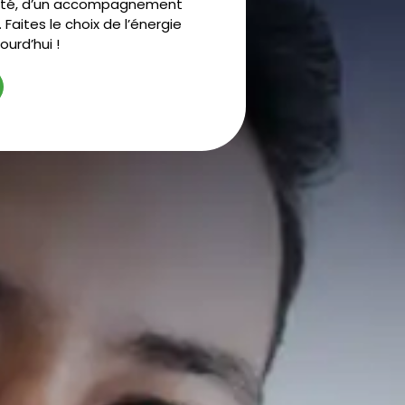
alité, d’un accompagnement
 Faites le choix de l’énergie
urd’hui !