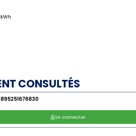
12kWh
ENT CONSULTÉS
4895251676830
Se connecter