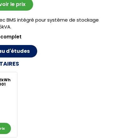
ir le prix
ec BMS intégré pour système de stockage
 5kVA.
 complet
au d'études
TAIRES
12kWh
001
rix