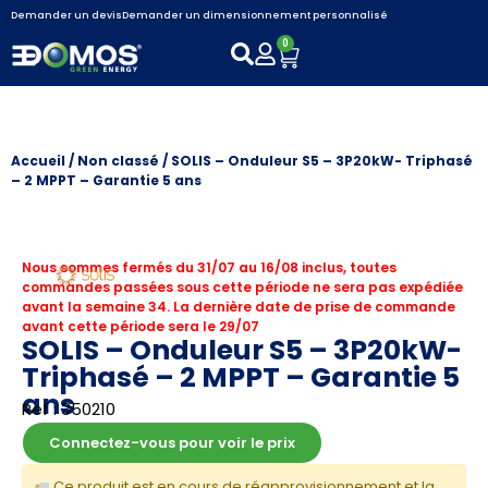
Demander un devis
Demander un dimensionnement personnalisé
0
Accueil
/
Non classé
/ SOLIS – Onduleur S5 – 3P20kW- Triphasé
– 2 MPPT – Garantie 5 ans
Nous sommes fermés du 31/07 au 16/08 inclus, toutes
commandes passées sous cette période ne sera pas expédiée
avant la semaine 34. La dernière date de prise de commande
avant cette période sera le 29/07
SOLIS – Onduleur S5 – 3P20kW-
Triphasé – 2 MPPT – Garantie 5
ans
Ref : 350210
Connectez-vous pour voir le prix
Ce produit est en cours de réapprovisionnement et la