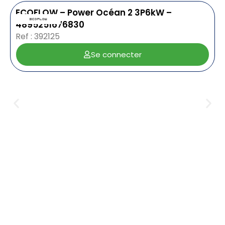
ECOFLOW – Power Océan 2 3P6kW –
4895251676830
Ref : 392125
Se connecter