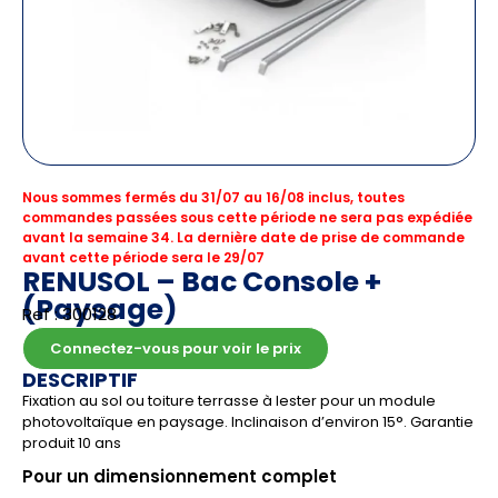
Nous sommes fermés du 31/07 au 16/08 inclus, toutes
commandes passées sous cette période ne sera pas expédiée
avant la semaine 34. La dernière date de prise de commande
avant cette période sera le 29/07
RENUSOL – Bac Console +
(Paysage)
Ref : 300128
Connectez-vous pour voir le prix
DESCRIPTIF
Fixation au sol ou toiture terrasse à lester pour un module
photovoltaïque en paysage. Inclinaison d’environ 15°. Garantie
produit 10 ans
Pour un dimensionnement complet