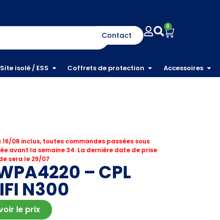
0
Contact
Site isolé / ESS
Coffrets de protection
Accessoires
 16/08 inclus, toutes commandes passées sous
ée avant la semaine 34. La dernière date de prise
e sera le 29/07
-WPA4220 – CPL
FI N300
ir le prix