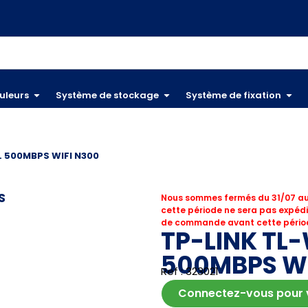
uleurs
Système de stockage
Système de fixation
L 500MBPS WIFI N300
S
Nous sommes fermés du 31/07 au
cette période ne sera pas expédi
de commande avant cette périod
TP-LINK TL
500MBPS WI
Ref : 323021
Connectez-vous pour vo